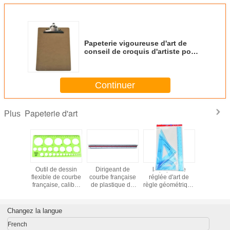
Papeterie vigoureuse d'art de
conseil de croquis d'artiste pour
des étudiants taille de 22,5 x de
31.5cm
Continuer
Papeterie d'art
Plus
plastique
Outil de dessin
Dirigeant de
la papeterie
Caractéri
ibre de
flexible de courbe
courbe française
réglée d'art de
tenue da
rançaise
française, calibre
de plastique de
règle géométrique
main de 
cles de
de règle de
triangle réglable,
en plastique claire
léger de p
terie
courbe française
dirigeant flexible
pour des
d'art de c
fants
pour la fabrication
spécial pour les
étudiants étudient
de papier 
Changez la langue
és par
de modèle
courbes de dessin
inoxyd
is
French