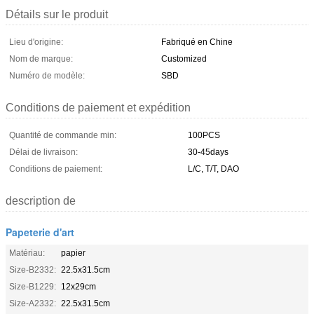
Détails sur le produit
Lieu d'origine:
Fabriqué en Chine
Nom de marque:
Customized
Numéro de modèle:
SBD
Conditions de paiement et expédition
Quantité de commande min:
100PCS
Délai de livraison:
30-45days
Conditions de paiement:
L/C, T/T, DAO
description de
Papeterie d'art
Matériau:
papier
Size-B2332:
22.5x31.5cm
Size-B1229:
12x29cm
Size-A2332:
22.5x31.5cm