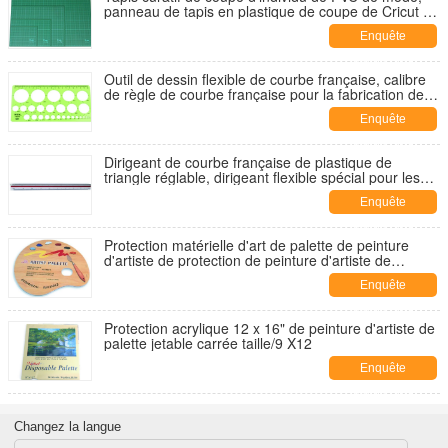
panneau de tapis en plastique de coupe de Cricut A4
à la taille A1
Enquête
maintenant
Outil de dessin flexible de courbe française, calibre
de règle de courbe française pour la fabrication de
modèle
Enquête
maintenant
Dirigeant de courbe française de plastique de
triangle réglable, dirigeant flexible spécial pour les
courbes de dessin
Enquête
maintenant
Protection matérielle d'art de palette de peinture
d'artiste de protection de peinture d'artiste de
couverture de papier pour des enfants
Enquête
maintenant
Protection acrylique 12 x 16" de peinture d'artiste de
palette jetable carrée taille/9 X12
Enquête
maintenant
Changez la langue