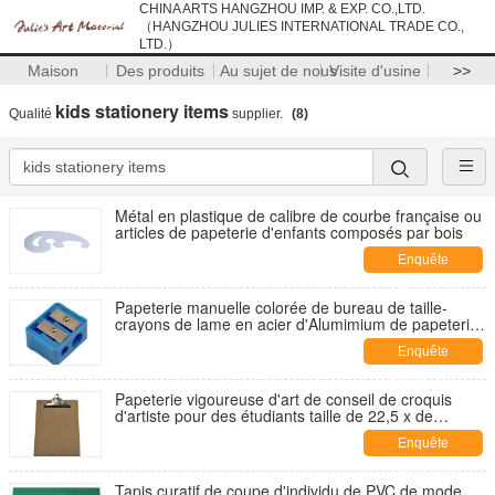
CHINA ARTS HANGZHOU IMP. & EXP. CO.,LTD.
（HANGZHOU JULIES INTERNATIONAL TRADE CO.,
LTD.）
Maison
Des produits
Au sujet de nous
Visite d'usine
>>
kids stationery items
Qualité
supplier.
(8)
Métal en plastique de calibre de courbe française ou
articles de papeterie d'enfants composés par bois
Enquête
maintenant
Papeterie manuelle colorée de bureau de taille-
crayons de lame en acier d'Alumimium de papeterie
d'art
Enquête
maintenant
Papeterie vigoureuse d'art de conseil de croquis
d'artiste pour des étudiants taille de 22,5 x de
31.5cm
Enquête
maintenant
Tapis curatif de coupe d'individu de PVC de mode,