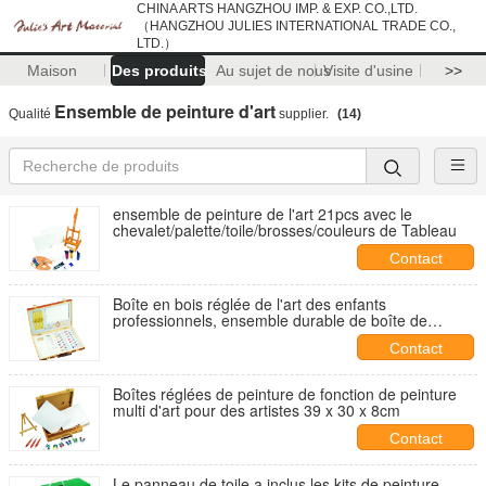
CHINA ARTS HANGZHOU IMP. & EXP. CO.,LTD.
（HANGZHOU JULIES INTERNATIONAL TRADE CO.,
LTD.）
Maison
Des produits
Au sujet de nous
Visite d'usine
>>
Ensemble de peinture d'art
Qualité
supplier.
(14)
ensemble de peinture de l'art 21pcs avec le
chevalet/palette/toile/brosses/couleurs de Tableau
Contact
Boîte en bois réglée de l'art des enfants
professionnels, ensemble durable de boîte de
peinture acrylique d'artiste
Contact
Boîtes réglées de peinture de fonction de peinture
multi d'art pour des artistes 39 x 30 x 8cm
Contact
Le panneau de toile a inclus les kits de peinture