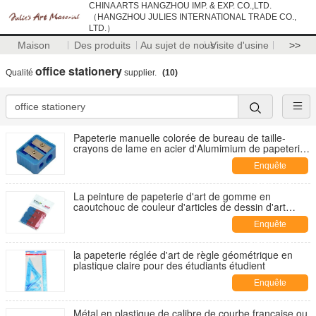
CHINA ARTS HANGZHOU IMP. & EXP. CO.,LTD.
（HANGZHOU JULIES INTERNATIONAL TRADE CO.,
LTD.）
Maison
Des produits
Au sujet de nous
Visite d'usine
>>
office stationery
Qualité
supplier.
(10)
Papeterie manuelle colorée de bureau de taille-
crayons de lame en acier d'Alumimium de papeterie
d'art
Enquête
maintenant
La peinture de papeterie d'art de gomme en
caoutchouc de couleur d'articles de dessin d'art
usine la diverse forme
Enquête
maintenant
la papeterie réglée d'art de règle géométrique en
plastique claire pour des étudiants étudient
Enquête
maintenant
Métal en plastique de calibre de courbe française ou