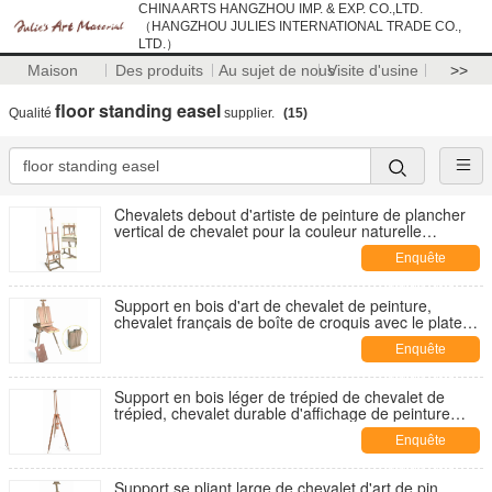
CHINA ARTS HANGZHOU IMP. & EXP. CO.,LTD.
（HANGZHOU JULIES INTERNATIONAL TRADE CO.,
LTD.）
Maison
Des produits
Au sujet de nous
Visite d'usine
>>
floor standing easel
Qualité
supplier.
(15)
Chevalets debout d'artiste de peinture de plancher
vertical de chevalet pour la couleur naturelle
d'enfants
Enquête
maintenant
Support en bois d'art de chevalet de peinture,
chevalet français de boîte de croquis avec le plateau
d'aluminium de ceinture de palette
Enquête
maintenant
Support en bois léger de trépied de chevalet de
trépied, chevalet durable d'affichage de peinture
pour le dessin
Enquête
maintenant
Support se pliant large de chevalet d'art de pin,