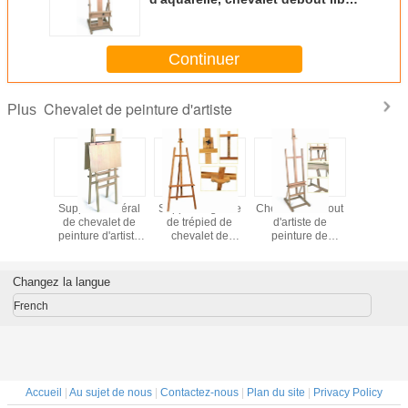
de peinture pour l'affichage
d'affiche
Continuer
Chevalet de peinture d'artiste
Plus
 en bois
Support bilatéral
Support réglable
Chevalets debout
H encadr
 chevalet
de chevalet de
de trépied de
d'artiste de
chevalet d
nture,
peinture d'artiste
chevalet de
peinture de
d'artiste 
 français
de couleur de
peinture d'artiste
plancher vertical
salle de 
îte de
Cuntomized pour
de bambou pour
de chevalet pour
double ch
 avec le
la largeur des
peindre l'OEM
la couleur
dégross
Changez la langue
teau
enfants 71cm
disponible
naturelle d'enfants
pin/Bas
nium de
French
ure de
ette
Accueil
|
Au sujet de nous
|
Contactez-nous
|
Plan du site
|
Privacy Policy