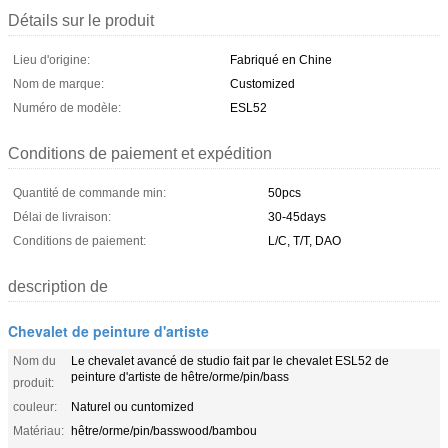
Détails sur le produit
Lieu d'origine:
Fabriqué en Chine
Nom de marque:
Customized
Numéro de modèle:
ESL52
Conditions de paiement et expédition
Quantité de commande min:
50pcs
Délai de livraison:
30-45days
Conditions de paiement:
L/C, T/T, DAO
description de
Chevalet de peinture d'artiste
Nom du
Le chevalet avancé de studio fait par le chevalet ESL52 de
peinture d'artiste de hêtre/orme/pin/bass
produit:
couleur:
Naturel ou cuntomized
Matériau:
hêtre/orme/pin/basswood/bambou