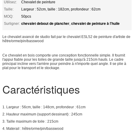
Utilisez:
Chevalet de peinture
Taille:
Largeur : 52cm, taille : 182cm, profondeur : 62cm
MOQ:
50pcs
chevalet debout de plancher
chevalet de peinture à l'huile
Surligner:
,
Le chevalet avancé de studio fait par le chevalet ESL52 de peinture d'artiste de
hêtre/orme/pin/basswood
Ce chevalet en bois comporte une conception fonctionnelle simple. Il fournit
l'appui fiable pour les toiles de grande taille jusqu'à 215cm hauts. Le cadre
principal incline vers l'arrière pour peindre à n'importe quel angle. Il se plie à
plat pour le transport et le stockage.
Caractéristiques
1. Largeur : 56cm, taille : 148cm, profondeur : 61cm
2. Hauteur maximum (support dessinant) : 245cm
3. Taille maximum de toile : 215cm
4. Materail : hêtre/orme/pin/basswood